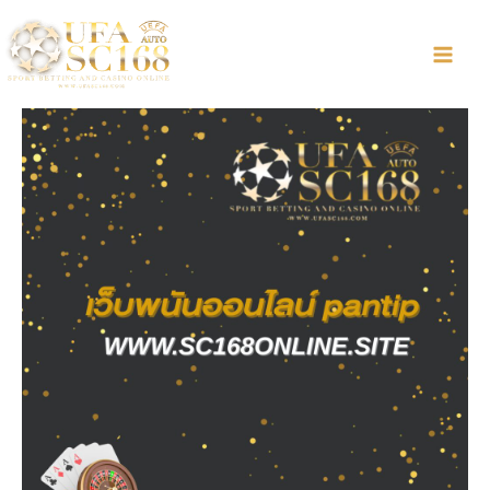
Skip
Mai
to
Men
content