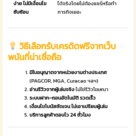
ง่าย ไม่มีเงื่อนไข
ได้จริงโดยไม่ต้องแชร์หรือทำ
ซับซ้อน
ภารกิจเยอะ
วิธีเลือกรับเครดิตฟรีจากเว็บ
พนันที่น่าเชื่อถือ
มีใบอนุญาตจากหน่วยงานต่างประเทศ
(PAGCOR, MGA, Curacao ฯลฯ)
อ่านรีวิวจากผู้เล่นจริง
ไม่ใช่รีวิวโฆษณา
ระบบฝาก–ถอนอัตโนมัติ รวดเร็ว
เงื่อนไขโบนัสชัดเจน ไม่เอาเปรียบผู้เล่น
บริการลูกค้าตอบไว 24 ชั่วโมง