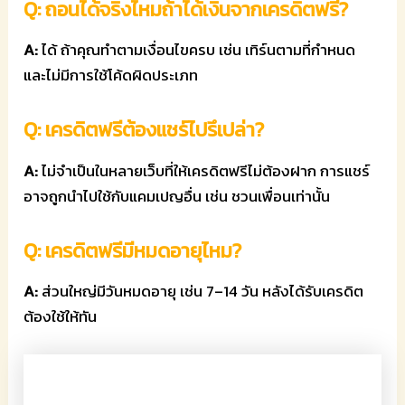
Q: ถอนได้จริงไหมถ้าได้เงินจากเครดิตฟรี?
A:
ได้ ถ้าคุณทำตามเงื่อนไขครบ เช่น เทิร์นตามที่กำหนด
และไม่มีการใช้โค้ดผิดประเภท
Q: เครดิตฟรีต้องแชร์ไปรึเปล่า?
A:
ไม่จำเป็นในหลายเว็บที่ให้เครดิตฟรีไม่ต้องฝาก การแชร์
อาจถูกนำไปใช้กับแคมเปญอื่น เช่น ชวนเพื่อนเท่านั้น
Q: เครดิตฟรีมีหมดอายุไหม?
A:
ส่วนใหญ่มีวันหมดอายุ เช่น 7–14 วัน หลังได้รับเครดิต
ต้องใช้ให้ทัน