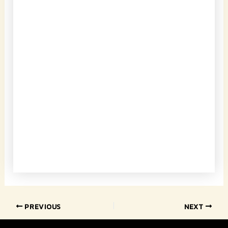
PREVIOUS
NEXT