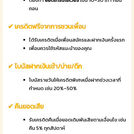
ถอน
✔ เครดิตฟรีจากการชวนเพื่อน
ได้รับเครดิตเมื่อเพื่อนสมัครและฝากเงินครั้งแรก
เพื่อนควรใช้รหัสแนะนำของคุณ
✔ โบนัสฝากเงินเช้า/บ่าย/ดึก
โบนัสรายวันให้เครดิตพิเศษเมื่อฝากช่วงเวลาที่
กำหนด เช่น 20%–50%
✔ คืนยอดเสีย
รับเครดิตคืนเมื่อยอดเดิมพันเสียตามเงื่อนไข เช่น
คืน 5% ทุกสัปดาห์