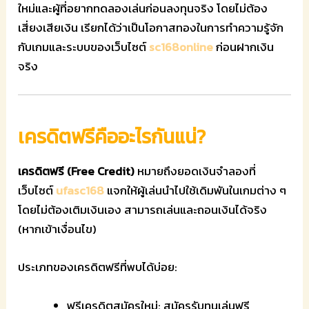
ใหม่และผู้ที่อยากทดลองเล่นก่อนลงทุนจริง โดยไม่ต้อง
เสี่ยงเสียเงิน เรียกได้ว่าเป็นโอกาสทองในการทำความรู้จัก
กับเกมและระบบของเว็บไซต์
sc168online
ก่อนฝากเงิน
จริง
เครดิตฟรีคืออะไรกันแน่?
เครดิตฟรี (Free Credit)
หมายถึงยอดเงินจำลองที่
เว็บไซต์
ufasc168
แจกให้ผู้เล่นนำไปใช้เดิมพันในเกมต่าง ๆ
โดยไม่ต้องเติมเงินเอง สามารถเล่นและถอนเงินได้จริง
(หากเข้าเงื่อนไข)
ประเภทของเครดิตฟรีที่พบได้บ่อย:
ฟรีเครดิตสมัครใหม่: สมัครรับทุนเล่นฟรี