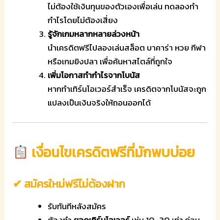
ไม่ต้องใช้เงินทุนของตัวเองเพื่อเล่น ทดลองทำ
กำไรโดยไม่ต้องเสี่ยง
รู้จักเกมหลากหลายล่วงหน้า
นำเครดิตฟรีไปลองเล่นสล็อต บาคาร่า หวย กีฬา
หรือเกมยิงปลา เพื่อค้นหาสไตล์ที่ถูกใจ
เพิ่มโอกาสทำกำไรจากโบนัส
หากทำเทิร์นโอเวอร์สำเร็จ เครดิตจากโบนัสจะถูก
แปลงเป็นเงินจริงให้ถอนออกได้
เงื่อนไขเครดิตฟรีที่มักพบบ่อย
✔ สมัครใหม่ฟรีไม่ต้องฝาก
รับทันทีหลังสมัคร
ต้องทำ
ยอดเทิร์นโอเวอร์
เช่น 10–30 เท่า ก่อน