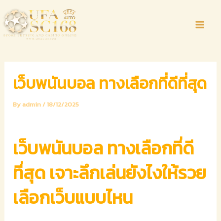
Skip
Mai
to
Men
content
เว็บพนันบอล ทางเลือกที่ดีที่สุด
By
admin
/
18/12/2025
เว็บพนันบอล ทางเลือกที่ดี
ที่สุด เจาะลึกเล่นยังไงให้รวย
เลือกเว็บแบบไหน