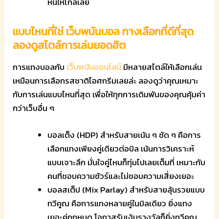
หนีให้ไกลเลย
แบบไหนที่ใช่
เว็บพนันบอล ทางเลือกที่ดีที่สุด
ลองดูสไตล์การเล่นยอดฮิต
การแทงบอลกับ
เว็บพนันออนไลน์
มีหลายสไตล์ให้เลือกเล่น
เหมือนการเลือกรสชาติไอศกรีมเลยล่ะ ลองดูว่าคุณเหมาะ
กับการเล่นแบบไหนที่สุด เพื่อให้ทุกการเดิมพันของคุณคุ้มค่า
กว่าเว็บอื่น ๆ
บอลเต็ง (HDP) สำหรับสายเน้น ๆ ชัด ๆ คือการ
เลือกแทงเพียงคู่เดียวต่อบิล เน้นการวิเคราะห์
แบบเจาะลึก มั่นใจคู่ไหนก็ทุ่มไปเลยเต็มที่ เหมาะกับ
คนที่ชอบความชัวร์และไม่ชอบความเสี่ยงเยอะ
บอลสเต็ป (Mix Parlay) สำหรับสายลุ้นรวยแบบ
ทวีคูณ คือการแทงหลายคู่ในบิลเดียว ยิ่งแทง
เยอะคู่ถูกหมด โอกาสรับเงินรางวัลก็ยิ่งทวีคูณ