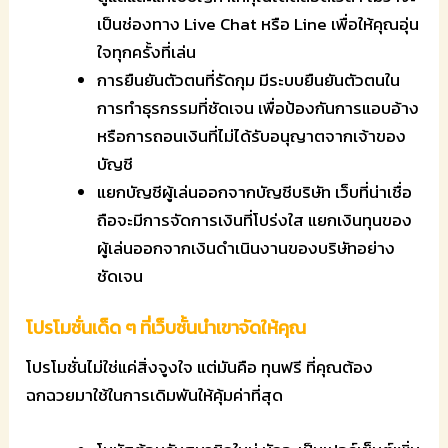
เป็นช่องทาง Live Chat หรือ Line เพื่อให้คุณอุ่น
ใจทุกครั้งที่เล่น
การยืนยันตัวตนที่รัดกุม มีระบบยืนยันตัวตนใน
การทำธุรกรรมที่ชัดเจน เพื่อป้องกันการแอบอ้าง
หรือการถอนเงินที่ไม่ได้รับอนุญาตจากเจ้าของ
บัญชี
แยกบัญชีผู้เล่นออกจากบัญชีบริษัท เว็บที่น่าเชื่อ
ถือจะมีการจัดการเงินที่โปร่งใส แยกเงินทุนของ
ผู้เล่นออกจากเงินดำเนินงานของบริษัทอย่าง
ชัดเจน
โปรโมชั่นเด็ด ๆ ที่เว็บชั้นนำเขาจัดให้คุณ
โปรโมชั่นไม่ใช่แค่สิ่งจูงใจ แต่มันคือ ทุนฟรี ที่คุณต้อง
ฉกฉวยมาใช้ในการเดิมพันให้คุ้มค่าที่สุด