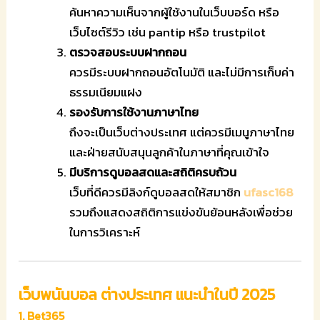
ค้นหาความเห็นจากผู้ใช้งานในเว็บบอร์ด หรือ
เว็บไซต์รีวิว เช่น pantip หรือ trustpilot
ตรวจสอบระบบฝากถอน
ควรมีระบบฝากถอนอัตโนมัติ และไม่มีการเก็บค่า
ธรรมเนียมแฝง
รองรับการใช้งานภาษาไทย
ถึงจะเป็นเว็บต่างประเทศ แต่ควรมีเมนูภาษาไทย
และฝ่ายสนับสนุนลูกค้าในภาษาที่คุณเข้าใจ
มีบริการดูบอลสดและสถิติครบถ้วน
เว็บที่ดีควรมีลิงก์ดูบอลสดให้สมาชิก
ufasc168
รวมถึงแสดงสถิติการแข่งขันย้อนหลังเพื่อช่วย
ในการวิเคราะห์
เว็บพนันบอล ต่างประเทศ แนะนำในปี 2025
1. Bet365