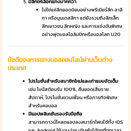
มีลีกให้เลือกแทงมากกว่า
ไม่ใช่แค่ลีกยอดนิยมอย่างพรีเมียร์ลีก ลาลี
กา หรือบุนเดสลีกา แต่ยังรวมถึงลีกเล็ก
ลีกเยาวชน ลีกหญิง และการแข่งขันพิเศษ
อย่างฟุตบอลโอลิมปิกหรือบอลโลก U20
ข้อดีของการแทงบอลออนไลน์ผ่านเว็บต่าง
ประเทศ
โปรโมชั่นสำหรับสมาชิกใหม่และเก่าแบบจัดเต็ม
เช่น โบนัสต้อนรับ 100%, คืนยอดเสียราย
สัปดาห์, โปรโมชั่นชวนเพื่อน หรือภารกิจพิเศษ
สำหรับคอบอล
มีแอปพลิเคชันรองรับมือถือ
สามารถดาวน์โหลดแอปลงสมาร์ทโฟนได้ทั้ง iOS
และ Android ใช้งานง่าย เดิมพันได้ทุกที่ทุกเวลา