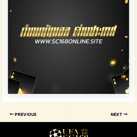
PREVIOUS
NEXT