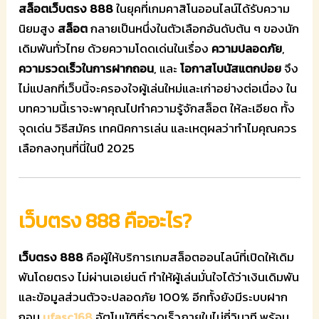
สล็อตเว็บตรง 888
ในยุคที่เกมคาสิโนออนไลน์ได้รับความ
นิยมสูง
สล็อต
กลายเป็นหนึ่งในตัวเลือกอันดับต้น ๆ ของนัก
เดิมพันทั่วไทย ด้วยความโดดเด่นในเรื่อง
ความปลอดภัย
,
ความรวดเร็วในการฝากถอน
, และ
โอกาสโบนัสแตกบ่อย
จึง
ไม่แปลกที่เว็บนี้จะครองใจผู้เล่นใหม่และเก่าอย่างต่อเนื่อง ใน
บทความนี้เราจะพาคุณไปทำความรู้จักสล็อต ให้ละเอียด ทั้ง
จุดเด่น วิธีสมัคร เทคนิคการเล่น และเหตุผลว่าทำไมคุณควร
เลือกลงทุนที่นี่ในปี 2025
เว็บตรง 888 คืออะไร?
เว็บตรง 888
คือผู้ให้บริการเกมสล็อตออนไลน์ที่เปิดให้เดิม
พันโดยตรง ไม่ผ่านเอเย่นต์ ทำให้ผู้เล่นมั่นใจได้ว่าเงินเดิมพัน
และข้อมูลส่วนตัวจะปลอดภัย 100% อีกทั้งยังมีระบบฝาก
ถอน
ufasc168
อัตโนมัติที่รวดเร็วภายในไม่กี่วินาที พร้อม