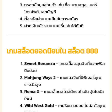
กรอกข้อมูลส่วนตัว เช่น ชื่อ-นามสกุล, เบอร์
โทรศัพท์, เลขบัญชี
ตั้งรหัสผ่าน และยืนยันการสมัคร
ฝากเงินเข้าระบบ และเริ่มเล่นได้ทันที
เกมสล็อตยอดนิยมใน สล็อต 888
Sweet Bonanza
– เกมสล็อตสุดฮิตที่แจกฟรีส
ปินบ่อย
Mahjong Ways 2
– เกมแนวจีนที่มีฟีเจอร์คูณ
รางวัลสูง
Roma X
– เกมสล็อตสไตล์นักรบโรมัน ลุ้นโบนัส
ใหญ่
Wild West Gold
– เกมธีมคาวบอย โบนัสตัวคูณ