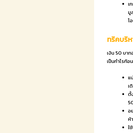
เก
มู
โอ
ทริคบริห
เงิน 50 บาทอ
เป็นกำไรก้อนเ
แบ
เด
ตั
50
อย
ห้
ใช