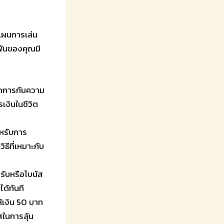
งแผนการเล่น
พันของคุณมี
ดการกับความ
เงินในชีวิต
ำหรับการ
ธีที่เหมาะกับ
นรับหรือโบนัส
ด้ทันที
ห้เงิน 50 บาท
ในการลุ้น