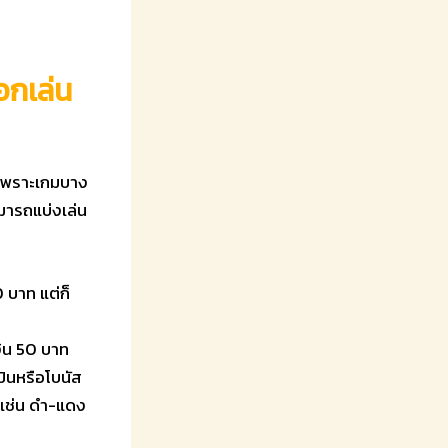
อกเล่น
เพราะเกมบาง
มารถแบ่งเล่น
0 บาท แต่ก็
งิน 50 บาท
ปินหรือโบนัส
 เช่น ดำ-แดง