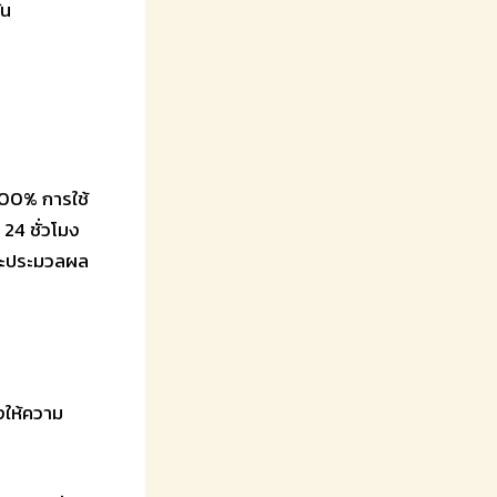
้น
 100% การใช้
24 ชั่วโมง
็จะประมวลผล
่งให้ความ