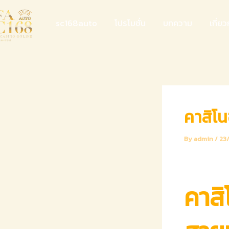
Skip
to
sc168auto
โปรโมชั่น
บทความ
เกี่ยว
content
คาสิโน
By
admin
/
23
คาสิ