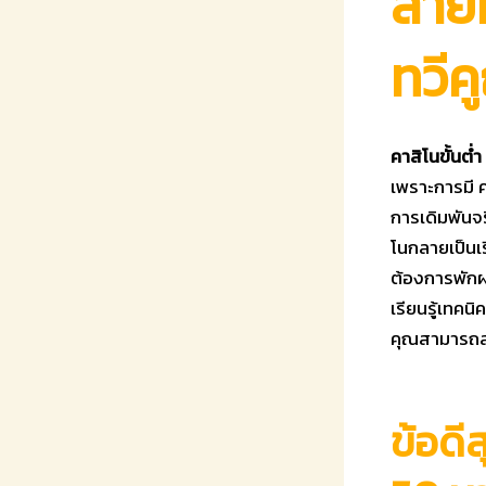
สายท
ทวีค
คาสิโนขั้นต่
เพราะการมี ค
การเดิมพันจร
โนกลายเป็นเร
ต้องการพักผ
เรียนรู้เทคนิ
คุณสามารถสน
ข้อดี