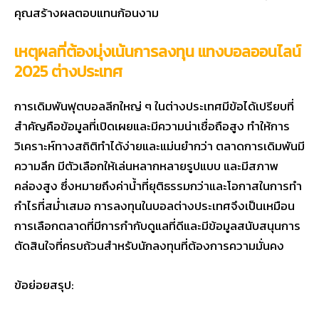
คุณสร้างผลตอบแทนก้อนงาม
เหตุผลที่ต้องมุ่งเน้นการลงทุน แทงบอลออนไลน์
2025 ต่างประเทศ
การเดิมพันฟุตบอลลีกใหญ่ ๆ ในต่างประเทศมีข้อได้เปรียบที่
สำคัญคือข้อมูลที่เปิดเผยและมีความน่าเชื่อถือสูง ทำให้การ
วิเคราะห์ทางสถิติทำได้ง่ายและแม่นยำกว่า ตลาดการเดิมพันมี
ความลึก มีตัวเลือกให้เล่นหลากหลายรูปแบบ และมีสภาพ
คล่องสูง ซึ่งหมายถึงค่าน้ำที่ยุติธรรมกว่าและโอกาสในการทำ
กำไรที่สม่ำเสมอ การลงทุนในบอลต่างประเทศจึงเป็นเหมือน
การเลือกตลาดที่มีการกำกับดูแลที่ดีและมีข้อมูลสนับสนุนการ
ตัดสินใจที่ครบถ้วนสำหรับนักลงทุนที่ต้องการความมั่นคง
ข้อย่อยสรุป: