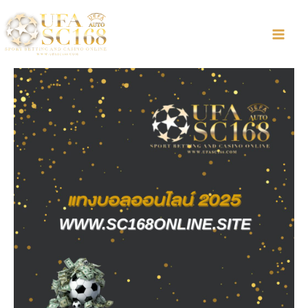
Skip
Mai
to
Men
content