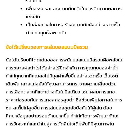
รอบด้าน
เพิ่มอรรถรสและความตื่นเต้นในการติดตามผลการ
แข่งขัน
เป็นช่องทางในการสร้างความมั่งคั่งอย่างรวดเร็ว
ด้วยกลยุทธ์เฉพาะตัว
ข้อได้เปรียบของการเล่นบอลแบบบิลรวม
ข้อได้เปรียบที่โดดเด่นของการพนันบอลแบบบิลรวมคือพลังใน
การขยายผลกำไรได้อย่างไร้ขีดจำกัด การคูณทบของค่าน้ำ
ทำให้ทุกบาทที่คุณลงไปมีมูลค่าเพิ่มขึ้นอย่างรวดเร็ว เว็บไซต์
เดิมพันหลายแห่งยังให้คุณสามารถกระจายความเสี่ยงด้วย
การเลือกตลาดที่แตกต่างกันในบิลเดียว เช่น ผสมการแทง
ราคาต่อรองกับการแทงสกอร์สูงต่ำ ซึ่งช่วยเพิ่มโอกาสในการ
ชนะสเต็ปให้สูงขึ้น การเล่นบอลชุดยังบังคับให้ผู้เล่น ต้อง
ศึกษาข้อมูลอย่างรอบด้านมากขึ้น ทำให้เกิดการพัฒนาทักษะ
การวิเคราะห์และนำไปสู่การตัดสินใจเดิมพันที่มีคุณภาพใน