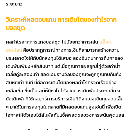
ระยะยาว
วิเคราะห์ผลตอบแทน การเติบโตของกำไรจาก
บอลชุด
ผลกำไรจากการแทงบอลชุด ไม่น้อยกว่าการเล่น
สล็อต
ออนไลน์
คือปรากฏการณ์ทางการเงินที่สามารถสร้างความ
ประหลาดใจให้กับนักลงทุนได้เสมอ ลองจินตนาการถึงการลง
เดิมพันเพียงหลักสิบบาท แต่เมื่อคุณทายผลถูกสี่คู่ด้วยค่าน้ำ
เฉลี่ยคู่ละสองเท่า ยอดเงินรางวัลของคุณจะถูกคูณทบกันถึง
สิบหกเท่าทันที นี่คือการเติบโตของผลกำไรที่รวดเร็วอย่าง
เหลือเชื่อ ซึ่งเป็นเสน่ห์ที่หาไม่ได้จากการเดิมพันประเภทอื่น ๆ
นักเดิมพันที่ใช้กลยุทธ์การบริหารเงินที่ดีจะแบ่งเงินทุนส่วนเล็ก
ๆ มาใช้ในการลงทุนในตลาดที่มีผลตอบแทนสูงเช่นนี้ เพื่อเปิด
โอกาสให้ตัวเองได้สัมผัสกับแจ็คพอตของวงการพนันฟุตบอล