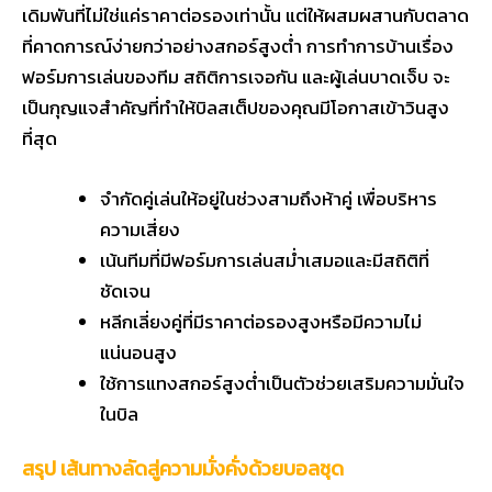
เดิมพันที่ไม่ใช่แค่ราคาต่อรองเท่านั้น แต่ให้ผสมผสานกับตลาด
ที่คาดการณ์ง่ายกว่าอย่างสกอร์สูงต่ำ การทำการบ้านเรื่อง
ฟอร์มการเล่นของทีม สถิติการเจอกัน และผู้เล่นบาดเจ็บ จะ
เป็นกุญแจสำคัญที่ทำให้บิลสเต็ปของคุณมีโอกาสเข้าวินสูง
ที่สุด
จำกัดคู่เล่นให้อยู่ในช่วงสามถึงห้าคู่ เพื่อบริหาร
ความเสี่ยง
เน้นทีมที่มีฟอร์มการเล่นสม่ำเสมอและมีสถิติที่
ชัดเจน
หลีกเลี่ยงคู่ที่มีราคาต่อรองสูงหรือมีความไม่
แน่นอนสูง
ใช้การแทงสกอร์สูงต่ำเป็นตัวช่วยเสริมความมั่นใจ
ในบิล
สรุป เส้นทางลัดสู่ความมั่งคั่งด้วยบอลชุด