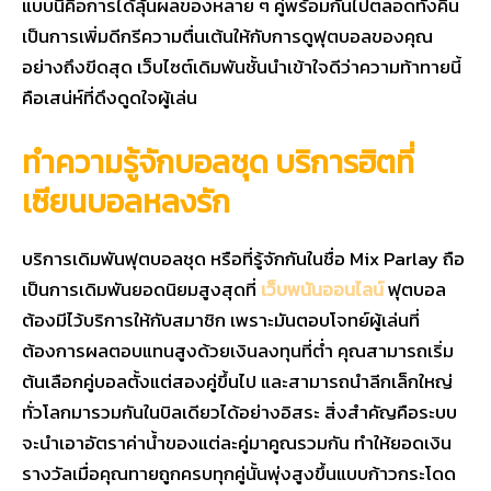
แบบนี้คือการได้ลุ้นผลของหลาย ๆ คู่พร้อมกันไปตลอดทั้งคืน
เป็นการเพิ่มดีกรีความตื่นเต้นให้กับการดูฟุตบอลของคุณ
อย่างถึงขีดสุด เว็บไซต์เดิมพันชั้นนำเข้าใจดีว่าความท้าทายนี้
คือเสน่ห์ที่ดึงดูดใจผู้เล่น
ทำความรู้จักบอลชุด บริการฮิตที่
เซียนบอลหลงรัก
บริการเดิมพันฟุตบอลชุด หรือที่รู้จักกันในชื่อ Mix Parlay ถือ
เป็นการเดิมพันยอดนิยมสูงสุดที่
เว็บพนันออนไลน์
ฟุตบอล
ต้องมีไว้บริการให้กับสมาชิก เพราะมันตอบโจทย์ผู้เล่นที่
ต้องการผลตอบแทนสูงด้วยเงินลงทุนที่ต่ำ คุณสามารถเริ่ม
ต้นเลือกคู่บอลตั้งแต่สองคู่ขึ้นไป และสามารถนำลีกเล็กใหญ่
ทั่วโลกมารวมกันในบิลเดียวได้อย่างอิสระ สิ่งสำคัญคือระบบ
จะนำเอาอัตราค่าน้ำของแต่ละคู่มาคูณรวมกัน ทำให้ยอดเงิน
รางวัลเมื่อคุณทายถูกครบทุกคู่นั้นพุ่งสูงขึ้นแบบก้าวกระโดด