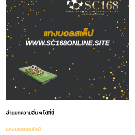
อ่านบทความอื่น ๆ ได้ที่นี่
แทงบอลออนไลน์