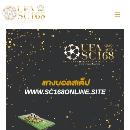
Skip
Mai
to
Men
content