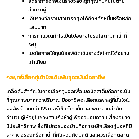
อัตราการจ่ายเงินรางวัลจะถูกคูณทบกันไปตาม
จำนวนคู่
เงินรางวัลรวมสามารถสูงได้ถึงหลักหมื่นหรือหลัก
แสนบาท
การคำนวณกำไรเป็นไปอย่างโปร่งใสตามค่าน้ำที่
ระบุ
เปิดโอกาสให้ทุนน้อยพิชิตเงินรางวัลใหญ่ได้อย่าง
เท่าเทียม
กลยุทธ์เลือกคู่เข้าบิลเดิมพันชุดฉบับมืออาชีพ
เคล็ดลับสำคัญในการเลือกคู่บอลเพื่อเปิดบิลสเต็ปคือการเน้น
ที่คุณภาพมากกว่าปริมาณ มืออาชีพจะเลือกเฉพาะคู่ที่มั่นใจใน
ผลลัพธ์มากกว่า 85 เปอร์เซ็นต์เท่านั้น และพยายามจำกัด
จำนวนคู่ให้อยู่ในช่วงสามถึงห้าคู่เพื่อควบคุมความเสี่ยงอย่าง
มีประสิทธิภาพ สิ่งที่ไม่ควรมองข้ามคือการหลีกเลี่ยงคู่บอลที่มี
ราคาต่อรองหรือค่าน้ำที่ผันผวนผิดปกติ และควรเลือกตลาด