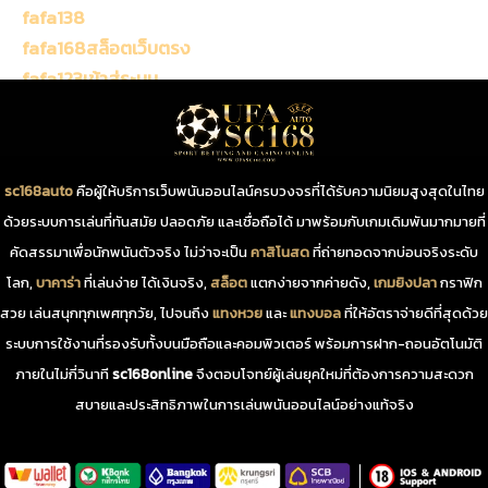
fafa138
fafa168สล็อตเว็บตรง
fafa123เข้าสู่ระบบ
sc168auto
คือผู้ให้บริการเว็บพนันออนไลน์ครบวงจรที่ได้รับความนิยมสูงสุดในไทย
ด้วยระบบการเล่นที่ทันสมัย ปลอดภัย และเชื่อถือได้ มาพร้อมกับเกมเดิมพันมากมายที่
คัดสรรมาเพื่อนักพนันตัวจริง ไม่ว่าจะเป็น
คาสิโนสด
ที่ถ่ายทอดจากบ่อนจริงระดับ
โลก,
บาคาร่า
ที่เล่นง่าย ได้เงินจริง,
สล็อต
แตกง่ายจากค่ายดัง,
เกมยิงปลา
กราฟิก
สวย เล่นสนุกทุกเพศทุกวัย, ไปจนถึง
แทงหวย
และ
แทงบอล
ที่ให้อัตราจ่ายดีที่สุด
ด้วย
ระบบการใช้งานที่รองรับทั้งบนมือถือและคอมพิวเตอร์ พร้อมการฝาก-ถอนอัตโนมัติ
ภายในไม่กี่วินาที
sc168online
จึงตอบโจทย์ผู้เล่นยุคใหม่ที่ต้องการความสะดวก
สบายและประสิทธิภาพในการเล่นพนันออนไลน์อย่างแท้จริง