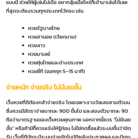
แบบนี้ ช่วยให้ผู้เล่นไม่เบื่อ อยากลุ้นเมื่อไหร่ก็เข้ามาเล่นได้เลย
ที่สุดจะต้องรวมทุกประเภทไว้ครบ เช่น
หวยรัฐบาลไทย
หวยฮานอย (เวียดนาม)
หวยลาว
หวยมาเลย์
หวยหุ้นไทยและต่างประเทศ
หวยยี่กี (ออกทุก 5–15 นาที)
จ่ายหนัก จ่ายจริง ไม่มีเลขอั้น
เว็บหวยที่ดีต้องกล้าจ่ายจริง โดยเฉพาะรางวัลเลขสามตัวบน
ซึ่งควรมีอัตราจ่ายบาทละ 900 ขึ้นไป และสองตัวบาทละ 90
ถือว่ามาตรฐานของเว็บหวยคุณภาพ นอกจากนี้ควร “ไม่มีเลข
อั้น” หรือถ้ามีก็ควรแจ้งให้รู้ก่อน ไม่ใช่กดซื้อแล้วระบบขึ้นว่าปิด
รับ เว็บที่ดีมักจะมีระบบจ่ายอัตโนมัติหลังประกาศผล และมีเกม