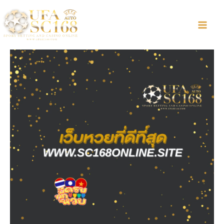
Skip
Mai
to
Men
content