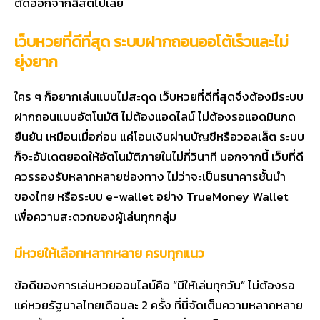
ตัดออกจากลิสต์ไปเลย
เว็บหวยที่ดีที่สุด ระบบฝากถอนออโต้เร็วและไม่
ยุ่งยาก
ใคร ๆ ก็อยากเล่นแบบไม่สะดุด เว็บหวยที่ดีที่สุดจึงต้องมีระบบ
ฝากถอนแบบอัตโนมัติ ไม่ต้องแอดไลน์ ไม่ต้องรอแอดมินกด
ยืนยัน เหมือนเมื่อก่อน แค่โอนเงินผ่านบัญชีหรือวอลเล็ต ระบบ
ก็จะอัปเดตยอดให้อัตโนมัติภายในไม่กี่วินาที นอกจากนี้ เว็บที่ดี
ควรรองรับหลากหลายช่องทาง ไม่ว่าจะเป็นธนาคารชั้นนำ
ของไทย หรือระบบ e-wallet อย่าง TrueMoney Wallet
เพื่อความสะดวกของผู้เล่นทุกกลุ่ม
มีหวยให้เลือกหลากหลาย ครบทุกแนว
ข้อดีของการเล่นหวยออนไลน์คือ “มีให้เล่นทุกวัน” ไม่ต้องรอ
แค่หวยรัฐบาลไทยเดือนละ 2 ครั้ง ที่นี่จัดเต็มความหลากหลาย