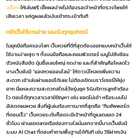
สล็อต
ให้เล่นฟรี เช็คผลง่ายไม่ต้องรอเจ้าหน้าที่ตรวจโพยให้
เสียเวลา แค่ดูผลแล้วเงินเข้ากระเป๋าทันที
หน้าเว็บใช้งานง่าย รองรับทุกอุปกรณ์
ในยุคมือถือครองโลก เว็บหวยที่ดีที่สุดต้องออกแบบหน้าเว็บให้
ใช้งานง่ายสุด ๆ ทั้งบนมือถือและคอมพิวเตอร์ เมนูไม่ซับซ้อน
ตัวหนังสือชัด ปุ่มซื้อเลขใหญ่ กดง่าย และที่สำคัญคือโหลดไว
บางเว็บยังมี “แอปหวยออนไลน์” ให้ดาวน์โหลดเพิ่มความ
สะดวก เข้าเล่นผ่านแอปได้เลย ไม่ต้องเปิดเบราว์เซอร์ให้ยุ่ง
ยาก นี่แหละความสะดวกสไตล์วัยรุ่นยุค 5Gบริการลูกค้าต้อง
ไว ตอบได้ทุกเวลาเวลามีปัญหา เช่น ยอดไม่เข้า หรือระบบไม่
อัปเดตผลหวย สิ่งที่ผู้เล่นต้องการมากที่สุดคือ “ทีมซัพพอร์ต
ที่ตอบเร็ว” เว็บหวยระดับท็อปจะมีเจ้าหน้าที่ดูแลตลอด 24
ชั่วโมง ผ่านแชตสดหรือช่องทางไลน์นอกจากนี้บางเว็บยังมี
ระบบ AI Chat ที่ตอบคำถามพื้นฐานได้ทันที เช่น วิธีฝากเงิน