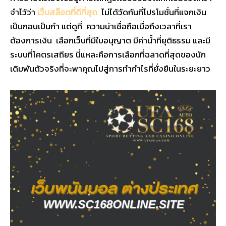
จำไว้ว่า
เว็บสล็อตที่ดีที่สุด
ไม่ได้วัดกันที่โปรโมชั่นที่แจกเงิน
เป็นกอบเป็นกำ แต่ดูที่ ความน่าเชื่อถือเมื่อถึงเวลาที่เรา
ต้องการเงิน เลือกเว็บที่มีใบอนุญาต มีค่าน้ำที่ยุติธรรม และมี
ระบบที่โคตรเสถียร นี่แหละคือการเลือกที่ฉลาดที่สุดของนัก
เดิมพันตัวจริงที่จะพาคุณไปสู่การทำกำไรที่ยั่งยืนในระยะยาว