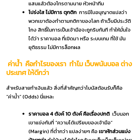
แสนแล้วต้องโทรตามนาย หัวหน้าทีม
โปร่งใส ไม่มีการ ตุกติก
การมีใบอนุญาตแปลว่า
พวกเขาต้องทำตามกติกาของโลก ถ้าเว็บมีประวัติ
โกง สิทธิ์ในการเป็นเจ้ามือจะถูกริบทันที ทำให้มั่นใจ
ได้ว่า ราคาบอล ที่เปิดมา หรือ ระบบเกม ที่ใช้ มัน
ยุติธรรม ไม่มีการล็อกผล
ค่าน้ำ คือกำไรของเรา ทำไม เว็บพนันบอล ต่าง
ประเทศ ให้ดีกว่า
สำหรับสายทำเงินแล้ว สิ่งที่สำคัญกว่าโบนัสต้อนรับก็คือ
“ค่าน้ำ” (Odds) นี่แหละ
ราคาบอล 4 ตังค์ 10 ตังค์ คือเรื่องปกติ
เว็บนอก
เขาแข่งกันที่ “ความได้เปรียบของเจ้ามือ”
(Margin) ที่ต่ำกว่า แปลง่ายๆ คือ
เขาหักส่วนแบ่ง
น้อยกว่า
ทำให้เราได้กำไรกลับมาเต็มเม็ดเต็มหน่วย