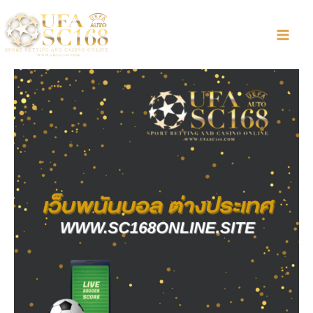
Skip
Mai
to
Men
content