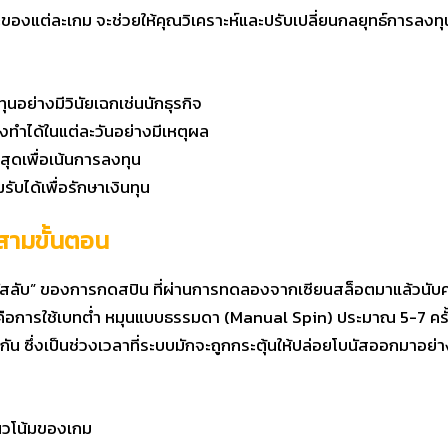
นะของแต่ละเกม จะช่วยให้คุณวิเคราะห์และปรับเปลี่ยนกลยุทธ์การลงทุน
นอย่างมีวินัยเฉกเช่นนักธุรกิจ
งทำได้ในแต่ละวันอย่างมีเหตุผล
ี่สุดเพื่อเน้นการลงทุน
บได้เพื่อรักษาเงินทุน
สามขั้นตอน
หัสลับ” ของการกดสปิน ที่ผ่านการทดลองจากเซียนสล็อตมาแล้วนับคร
งคือการใช้เบทต่ำ หมุนแบบธรรมดา (Manual Spin) ประมาณ 5-7 ครั้
กัน ซึ่งเป็นช่วงเวลาที่ระบบมักจะถูกกระตุ้นให้ปล่อยโบนัสออกมาอย่
นวโน้มของเกม