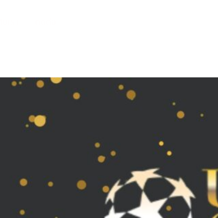
กับเรา
ติดต่อ