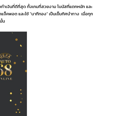
เงินที่ดีที่สุด ทั้งเกมที่สวยงาม โบนัสที่แตกหนัก และ
่าแจ็คพอต และใช้ “นาทีทอง” เป็นเข็มทิศนำทาง เมื่อทุก
ั้น