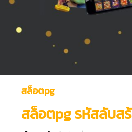
สล็อตpg
สล็อตpg รหัสลับสร