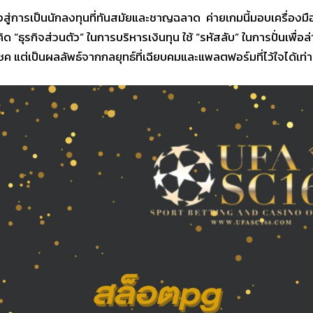
สู่การเป็นนักลงทุนที่ทันสมัยและชาญฉลาด ค่ายเกมนี้มอบเครื่องมือทำ
“ธุรกิจส่วนตัว” ในการบริหารเงินทุน ใช้ “รหัสลับ” ในการปั่นเพื่อล
แต่เป็นผลลัพธ์จากกลยุทธ์ที่เฉียบคมและแพลตฟอร์มที่ไว้ใจได้เท่าน