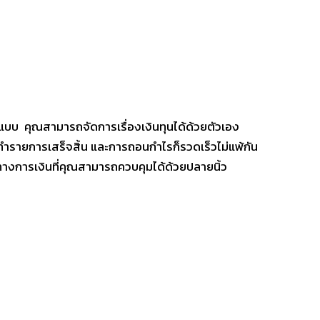
ปแบบ คุณสามารถจัดการเรื่องเงินทุนได้ด้วยตัวเอง
่ทำรายการเสร็จสิ้น และการถอนกำไรก็รวดเร็วไม่แพ้กัน
างการเงินที่คุณสามารถควบคุมได้ด้วยปลายนิ้ว