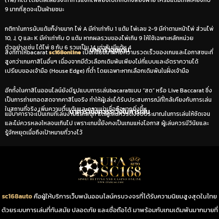
9 มากที่สุดจะเป็นฝ่ายชนะ
กติกาในการนับแต้มก็ง่ายมาก ไพ่ A มีค่าเท่ากับ 1 แต้ม ไพ่เลข 2-9 มีค่าตามหน้าไพ่ ส่วนไพ่
10, J, Q และ K มีค่าเท่ากับ 0 แต้ม หากผลรวมของไพ่เกิน 9 ให้ใช้เฉพาะหลักหน่วย
ตัวอย่างเช่น ได้ไพ่ 8 กับ 6 รวมเป็น 14 เท่ากับมีแต้ม 4
บาคาร่าจุดเด่น
สิ่งที่ทำให้bacarat
sc168online
เป็นที่นิยมมากคือความรวดเร็วของเกมและโอกาสชนะที่
สูงกว่าเกมคาสิโนอื่นๆ เนื่องจากมีตัวเลือกเดิมพันเพียงไม่กี่แบบและอัตราความได้
เปรียบของเจ้ามือ (House Edge) ที่ต่ำ โดยเฉพาะหากเลือกเดิมพันในฝั่งเจ้ามือ
อีกทั้งในคาสิโนออนไลน์ยังมีรูปแบบการเล่นbacaratแบบ “สด” หรือ Live Baccarat ซึ่ง
เป็นการถ่ายทอดสดจากคาสิโนจริง ทำให้ผู้เล่นได้รับประสบการณ์ที่ใกล้เคียงกับการเล่น
ในสถานที่จริง เพิ่มความตื่นเต้นและความน่าเชื่อถือมากยิ่งขึ้น
บาคาร่าข้อควรระวังในการเล่น
แม้บาคาราจะเป็นเกมที่เล่นง่ายและสนุก แต่ผู้เล่นควรตั้งงบประมาณในการเล่นให้ชัดเจน
และไม่ควรหลงใหลจนเกินไป เพราะเกมนี้ยังคงเป็นเกมแห่งโอกาส ผู้เล่นควรมีวินัยและ
รู้จักหยุดเมื่อถึงเป้าหมายที่วางไว้
sc168auto
คือผู้ให้บริการเว็บพนันออนไลน์ครบวงจรที่ได้รับความนิยมสูงสุดในไทย
ด้วยระบบการเล่นที่ทันสมัย ปลอดภัย และเชื่อถือได้ มาพร้อมกับเกมเดิมพันมากมายที่